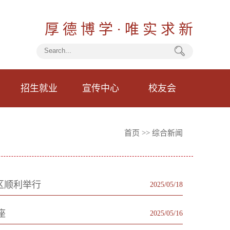
厚 德 博 学 · 唯 实 求 新
招生就业
宣传中心
校友会
首页
>>
综合新闻
区顺利举行
2025/05/18
座
2025/05/16