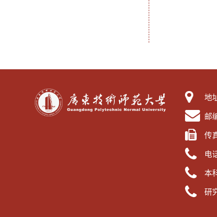
地
邮编
传真
电话
本科
研究