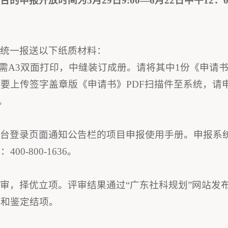
申报开放时间为5月29日9:00—6月2
2日中午12
并统一报送以下纸质材料：
均需A3双面打印，中缝装订成册。请将其中1份《申请
要上传签字盖章版《申请书》PDF扫描件至系统，请
。
平台登录页面通知公告栏的项目申报使用手册。申报系
-800-1636。
审，择优立项。评审结果通过“广东社科规划”网站发
理和鉴定结项。