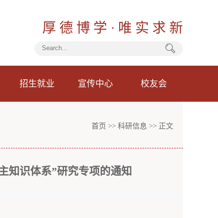
厚 德 博 学 · 唯 实 求 新
招生就业
宣传中心
校友会
首页
>>
科研信息
>> 正文
自主知识体系”研究专项的通知