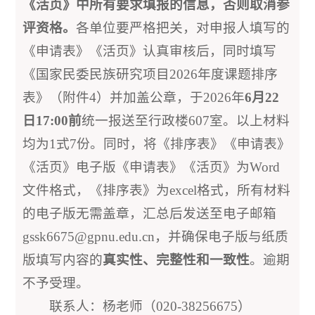
《活页》中所有要求填报的信息，否则取消参
评资格。
各单位要严格把关，对申报人填写的
《申请表》《活页》认真审核后，同时填写
《国家民委民族研究项目2026年度课题排序
表》（附件4）并加盖公章，于2026年
6月22
日17:00前
统一报送至行政楼607室。以上材料
均为1式7份。同时，将《排序表》《申请表》
《活页》电子版《申请表》《活页》为Word
文件格式，《排序表》为excel格式，所有材料
的电子版无需盖章，汇总后发送至电子邮箱
gssk6675@gpnu.edu.cn，并确保电子版与纸质
版填写内容的
真实性、完整性和一致性
。逾期
不予受理。
联系人：杨老师（020-38256675）