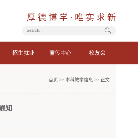
厚 德 博 学 · 唯 实 求 新
招生就业
宣传中心
校友会
首页
>>
本科教学信息
>> 正文
通知