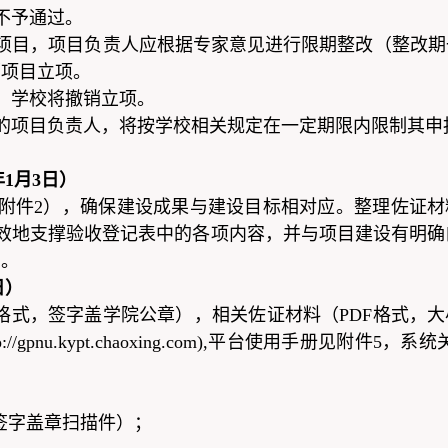
不予通过。
项目，项目负责人应根据专家意见进行限期整改（整改期
销项目立项。
，学校将撤销立项。
的项目负责人，将按学校相关规定在一定期限内限制其申
年
1
月
3
日）
附件2），确保建设成果与建设目标相对应。整理佐证材
效地支撑验收登记表中的各项内容，并与项目建设有明
阅。
日）
格式，签字盖学院公章），相关佐证材料（PDF格式，大
/gpnu.kypt.chaoxing.com),平台使用手册见附件5
；
F签字盖章扫描件）；