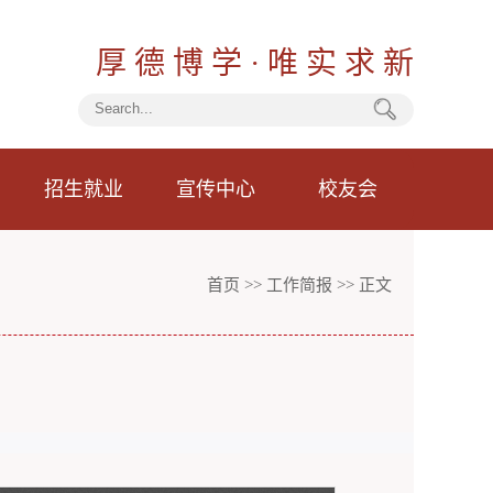
厚 德 博 学 · 唯 实 求 新
招生就业
宣传中心
校友会
首页
>>
工作简报
>> 正文