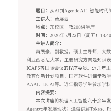
题
目：
从AI到Agentic AI：智能时
主讲人：
萧展豪
地点：
东校区一教208讲学厅
时间：
2026年5月22日（周五）18:40-
主讲人简介：
萧展豪，副教授，硕士生导师，大
利亚西悉尼大学，主要研究方向是知识表示
ICAPS等国际会议的程序委员。近几
教育创新计划项目、国产软件进课堂教学改
AAAI、IJCAI等。近年指导学生参
内容提要：
本次讲座将梳理人工智能六十余年发
Agent元年发展现状；通俗讲解Token、P