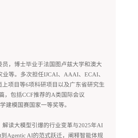
委员，博士毕业于法国图卢兹大学和澳大
多次担任IJCAI、AAAI、ECAI、
面上项目等6项科研项目以及广东省研究生
篇，包括CCF推荐的A类国际会议
杯数学建模国赛国家一等奖等。
读大模型引爆的行业变革与2025年AI
到Agentic AI的范式跃迁，阐释智能体规