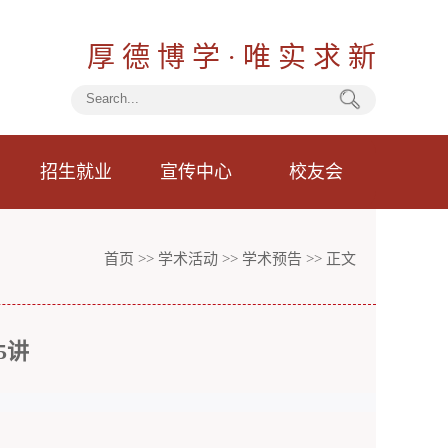
厚 德 博 学 · 唯 实 求 新
招生就业
宣传中心
校友会
首页
>>
学术活动
>>
学术预告
>> 正文
5讲